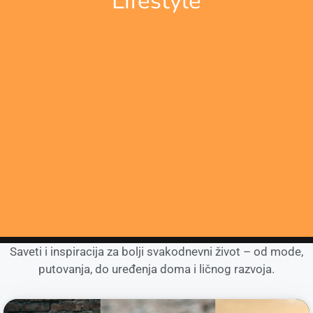
Lifestyle
Saveti i inspiracija za bolji svakodnevni život – od mode,
putovanja, do uređenja doma i ličnog razvoja.