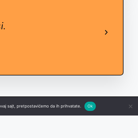
i.
M
vaj sajt, pretpostavićemo da ih prihvatate.
Ok