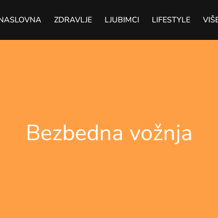
NASLOVNA
ZDRAVLJE
LJUBIMCI
LIFESTYLE
VIŠ
Bezbedna vožnja