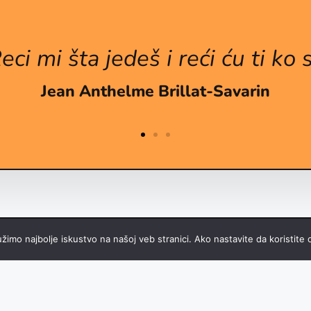
eci mi šta jedeš i reći ću ti ko s
Jean Anthelme Brillat-Savarin
žimo najbolje iskustvo na našoj veb stranici. Ako nastavite da koristite o