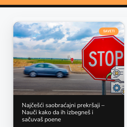
SAVETI
Najčešći saobraćajni prekršaji –
Nauči kako da ih izbegneš i
sačuvaš poene