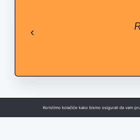
R
Koristimo kolačiće kako bismo osigurali da vam pru