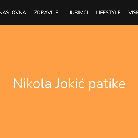
NASLOVNA
ZDRAVLJE
LJUBIMCI
LIFESTYLE
VIŠ
Nikola Jokić patike