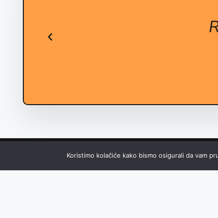
R
Koristimo kolačiće kako bismo osigurali da vam pru