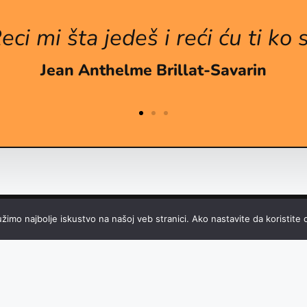
eci mi šta jedeš i reći ću ti ko s
Jean Anthelme Brillat-Savarin
žimo najbolje iskustvo na našoj veb stranici. Ako nastavite da koristite o