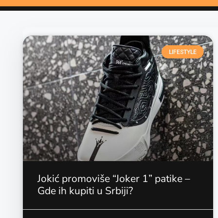
LIFESTYLE
Jokić promoviše “Joker 1” patike –
Gde ih kupiti u Srbiji?