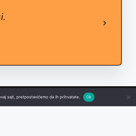
i.
M
vaj sajt, pretpostavićemo da ih prihvatate.
Ok