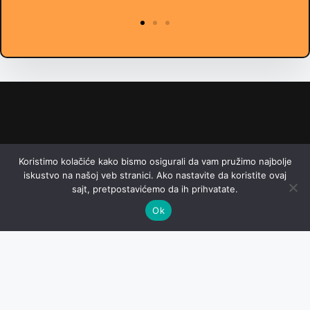
Imate pitanja? Kontaktirajte nas!
Koristimo kolačiće kako bismo osigurali da vam pružimo najbolje
Email: online@hajka.rs
iskustvo na našoj veb stranici. Ako nastavite da koristite ovaj
sajt, pretpostavićemo da ih prihvatate.
Ok
Početna
Politika Privatnosti
Uslovi Korišćenja