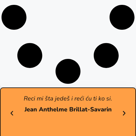
Reci mi šta jedeš i reći ću ti ko si.
Jean Anthelme Brillat-Savarin