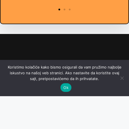
Imate pitanja? Kontaktirajte nas!
Koristimo kolačiće kako bismo osigurali da vam pružimo najbolje
Email: online@hajka.rs
iskustvo na našoj veb stranici. Ako nastavite da koristite ovaj
sajt, pretpostavićemo da ih prihvatate.
Ok
Početna
Politika Privatnosti
Uslovi Korišćenja