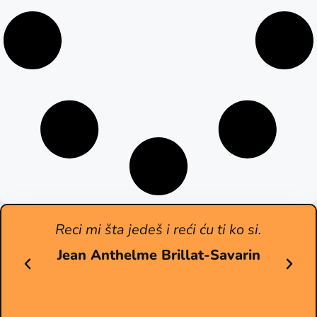
Reci mi šta jedeš i reći ću ti ko si.
Jean Anthelme Brillat-Savarin