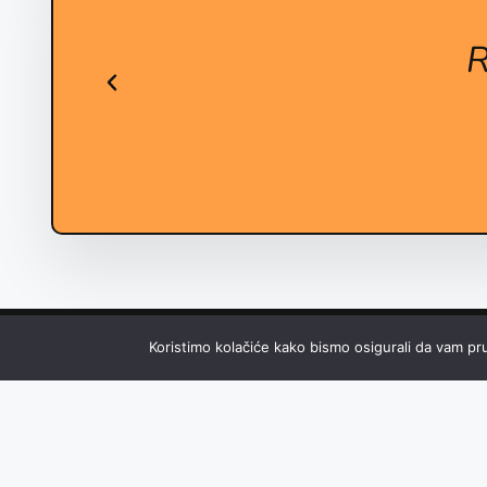
R
Koristimo kolačiće kako bismo osigurali da vam pru