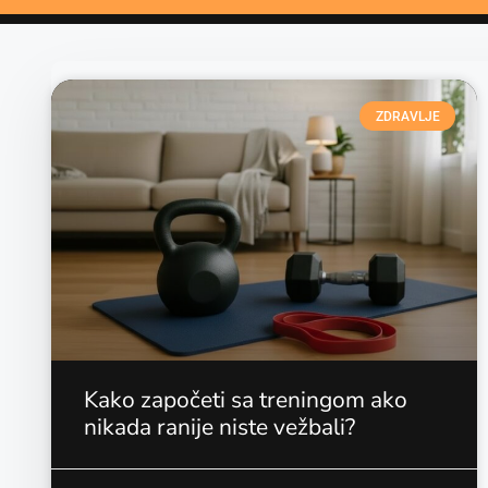
ZDRAVLJE
Kako započeti sa treningom ako
nikada ranije niste vežbali?