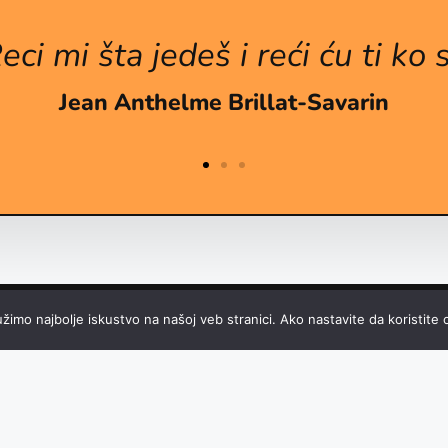
eci mi šta jedeš i reći ću ti ko s
Jean Anthelme Brillat-Savarin
žimo najbolje iskustvo na našoj veb stranici. Ako nastavite da koristite o