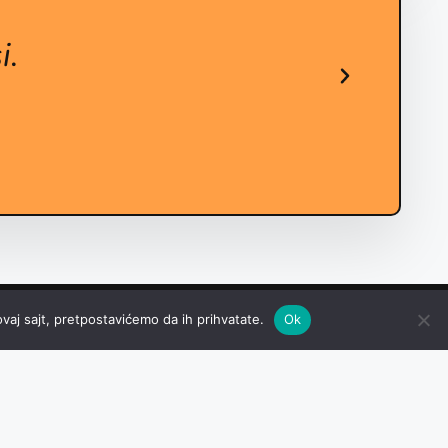
i.
M
vaj sajt, pretpostavićemo da ih prihvatate.
Ok