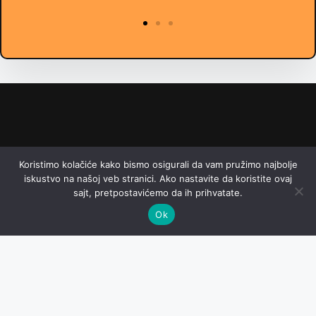
Imate pitanja? Kontaktirajte nas!
Koristimo kolačiće kako bismo osigurali da vam pružimo najbolje
Email: online@hajka.rs
iskustvo na našoj veb stranici. Ako nastavite da koristite ovaj
sajt, pretpostavićemo da ih prihvatate.
Ok
Početna
Politika Privatnosti
Uslovi Korišćenja