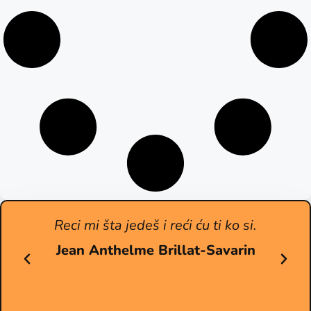
Reci mi šta jedeš i reći ću ti ko si.
Jean Anthelme Brillat-Savarin