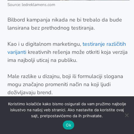
Source: ledreklamens.com
Bilbord kampanja nikada ne bi trebalo da bude
lansirana bez prethodnog testiranja.
Kao i u digitalnom marketingu,
testiranje različitih
varijanti
kreativnih rešenja može otkriti koja verzija
ima najbolji uticaj na publiku.
Male razlike u dizajnu, boji ili formulaciji slogana
mogu značajno promeniti način na koji ljudi
doživljavaju brend.
Koristimo kolačiće kako bismo osigurali da vam pružimo najbolje
Prilikom testiranja vredi razmotriti:
iskustvo na našoj veb stranici. Ako nastavite da koristite ovaj
sajt, pretpostavićemo da ih prihvatate.
Fokus grupe
– direktan uvid u to kako ciljna
Ok
publika reaguje na poruku.