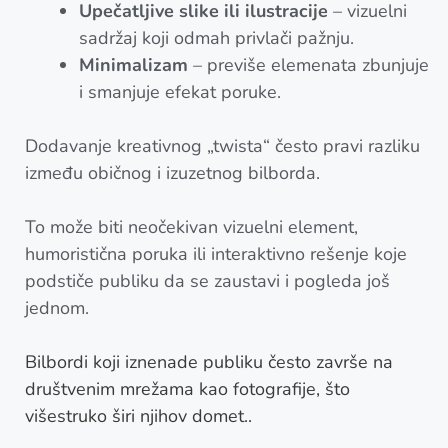
Upečatljive slike ili ilustracije
– vizuelni
sadržaj koji odmah privlači pažnju.
Minimalizam
– previše elemenata zbunjuje
i smanjuje efekat poruke.
Dodavanje kreativnog „twista“ često pravi razliku
između običnog i izuzetnog bilborda.
To može biti neočekivan vizuelni element,
humoristična poruka ili interaktivno rešenje koje
podstiče publiku da se zaustavi i pogleda još
jednom.
Bilbordi koji iznenade publiku često završe na
društvenim mrežama kao fotografije, što
višestruko širi njihov domet..