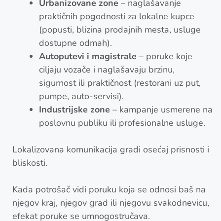
Urbanizovane zone
– naglašavanje
praktičnih pogodnosti za lokalne kupce
(popusti, blizina prodajnih mesta, usluge
dostupne odmah).
Autoputevi i magistrale
– poruke koje
ciljaju vozače i naglašavaju brzinu,
sigurnost ili praktičnost (restorani uz put,
pumpe, auto-servisi).
Industrijske zone
– kampanje usmerene na
poslovnu publiku ili profesionalne usluge.
Lokalizovana komunikacija gradi osećaj prisnosti i
bliskosti.
Kada potrošač vidi poruku koja se odnosi baš na
njegov kraj, njegov grad ili njegovu svakodnevicu,
efekat poruke se umnogostručava.