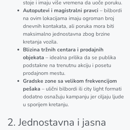
stoje i imaju više vremena da uoče poruku.
Autoputevi i magistralni pravci
– bilbordi
na ovim lokacijama imaju ogroman broj
dnevnih kontakata, ali poruka mora biti
maksimalno jednostavna zbog brzine
kretanja vozila.
Blizina tržnih centara i prodajnih
objekata
– idealna prilika da se publika
podstakne na trenutnu akciju i posetu
prodajnom mestu.
Gradske zone sa velikom frekvencijom
pešaka
– ulični bilbordi ili city light formati
dodatno osnažuju kampanju jer ciljaju ljude
u sporijem kretanju.
2. Jednostavna i jasna