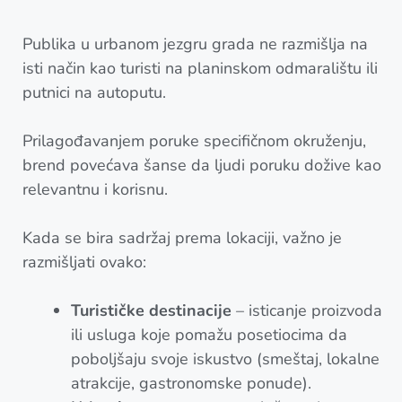
Publika u urbanom jezgru grada ne razmišlja na
isti način kao turisti na planinskom odmaralištu ili
putnici na autoputu.
Prilagođavanjem poruke specifičnom okruženju,
brend povećava šanse da ljudi poruku dožive kao
relevantnu i korisnu.
Kada se bira sadržaj prema lokaciji, važno je
razmišljati ovako:
Turističke destinacije
– isticanje proizvoda
ili usluga koje pomažu posetiocima da
poboljšaju svoje iskustvo (smeštaj, lokalne
atrakcije, gastronomske ponude).