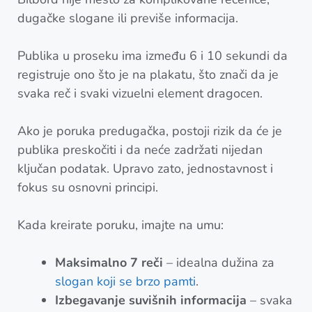
dugačke slogane ili previše informacija.
Publika u proseku ima između 6 i 10 sekundi da
registruje ono što je na plakatu, što znači da je
svaka reč i svaki vizuelni element dragocen.
Ako je poruka predugačka, postoji rizik da će je
publika preskočiti i da neće zadržati nijedan
ključan podatak. Upravo zato, jednostavnost i
fokus su osnovni principi.
Kada kreirate poruku, imajte na umu:
Maksimalno 7 reči
– idealna dužina za
slogan koji se brzo pamti
.
Izbegavanje suvišnih informacija
– svaka